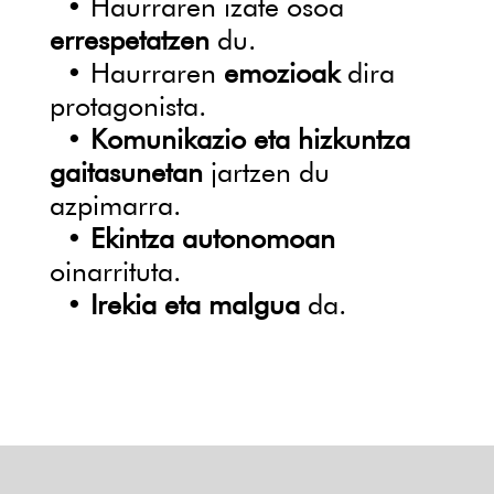
• Haurraren izate osoa
errespetatzen
du.
• Haurraren
emozioak
dira
protagonista.
•
Komunikazio eta hizkuntza
gaitasunetan
jartzen du
azpimarra.
•
Ekintza autonomoan
oinarrituta.
•
Irekia eta malgua
da.