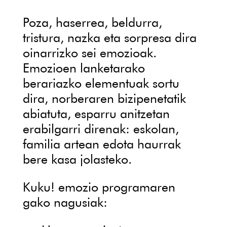
Poza, haserrea, beldurra,
tristura, nazka eta sorpresa dira
oinarrizko sei emozioak.
Emozioen lanketarako
berariazko elementuak sortu
dira, norberaren bizipenetatik
abiatuta, esparru anitzetan
erabilgarri direnak: eskolan,
familia artean edota haurrak
bere kasa jolasteko.
Kuku! emozio programaren
gako nagusiak: