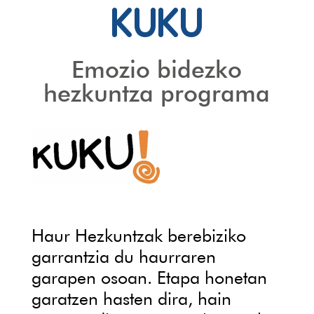
KUKU
Emozio bidezko
hezkuntza programa
Haur Hezkuntzak berebiziko
garrantzia du haurraren
garapen osoan. Etapa honetan
garatzen hasten dira, hain