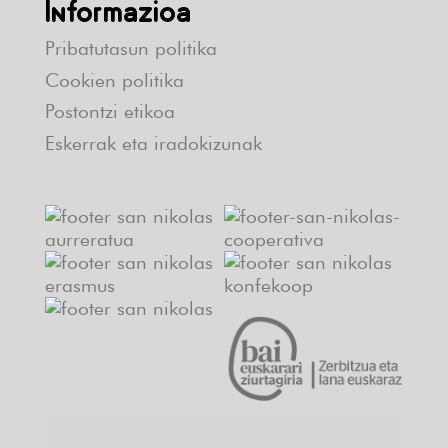
Informazioa
Pribatutasun politika
Cookien politika
Postontzi etikoa
Eskerrak eta iradokizunak