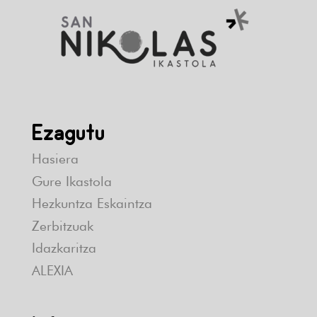
Ezagutu
Hasiera
Gure Ikastola
Hezkuntza Eskaintza
Zerbitzuak
Idazkaritza
ALEXIA