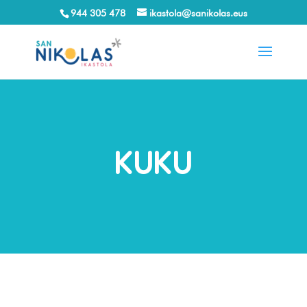
944 305 478
ikastola@sanikolas.eus
KUKU