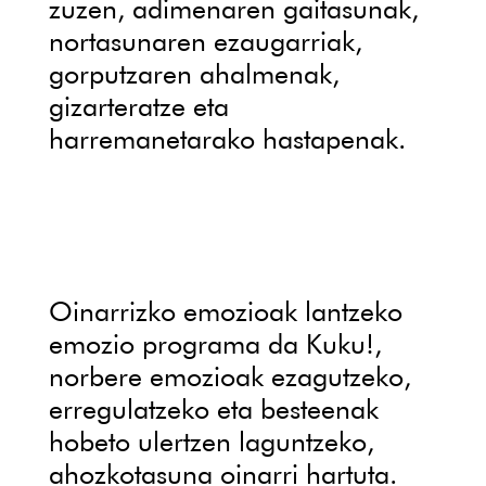
zuzen, adimenaren gaitasunak,
nortasunaren ezaugarriak,
gorputzaren ahalmenak,
gizarteratze eta
harremanetarako hastapenak.
Oinarrizko emozioak lantzeko
emozio programa da Kuku!,
norbere emozioak ezagutzeko,
erregulatzeko eta besteenak
hobeto ulertzen laguntzeko,
ahozkotasuna oinarri hartuta.